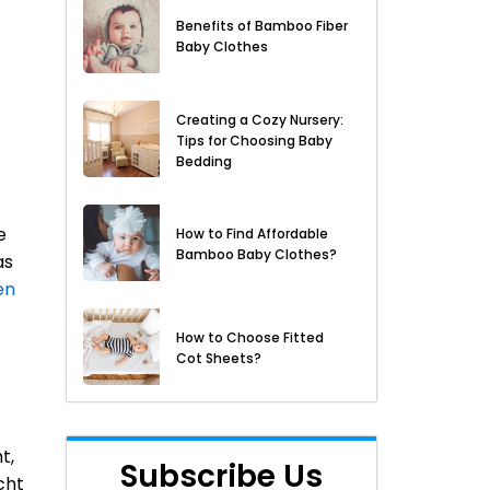
Benefits of Bamboo Fiber
Baby Clothes
Creating a Cozy Nursery:
Tips for Choosing Baby
Bedding
e
How to Find Affordable
Bamboo Baby Clothes?
as
en
How to Choose Fitted
Cot Sheets?
t,
Subscribe Us
cht