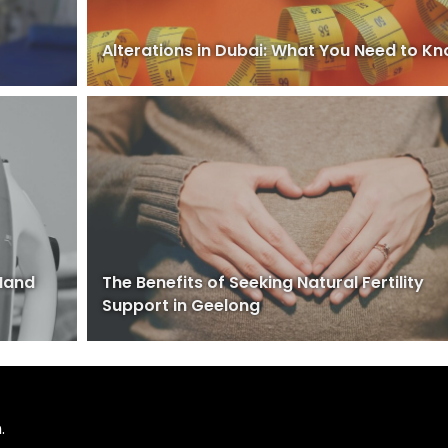
Alterations in Dubai: What You Need to K
 Hand
The Benefits of Seeking Natural Fertility
Support in Geelong
.