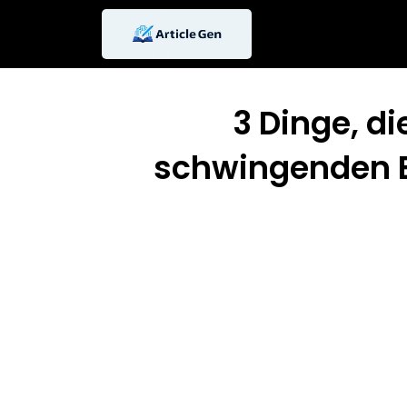
Skip
to
content
3 Dinge, di
schwingenden B